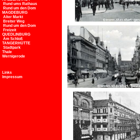
Rund ums Rathaus
Rund um den Dom
MAGDEBURG
Alter Markt
Breiter Weg
Rund um den Dom
Freizeit
QUEDLINBURG
Am Schloß
TANGERHÜTTE
Stadtpark
Thale
Wernigerode
Links
Impressum