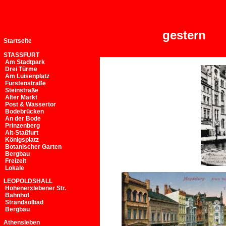
gestern
Startseite
STASSFURT
Am Stadtpark
Drei Türme
Am Luisenplatz
Fürstenstraße
Steinstraße
Alter Markt
Post & Wassertor
Bodebrücken
An der Bode
Prinzenberg
Alt-Staßfurt
Königsplatz
Botanischer Garten
Bergbau
Freizeit
Lokale
LEOPOLDSHALL
Hohenerxlebener Str.
Bahnhof
Strandsolbad
Bergbau
Athensleben