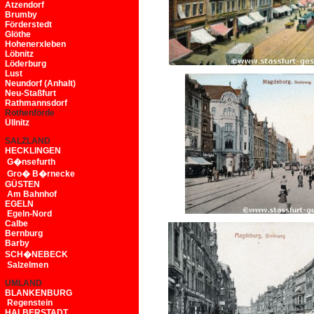
Atzendorf
Brumby
Förderstedt
Glöthe
Hohenerxleben
Löbnitz
Löderburg
Lust
Neundorf (Anhalt)
Neu-Staßfurt
Rathmannsdorf
Rothenförde
Üllnitz
SALZLAND
HECKLINGEN
G�nsefurth
Gro� B�rnecke
GÜSTEN
Am Bahnhof
EGELN
Egeln-Nord
Calbe
Bernburg
Barby
SCH�NEBECK
Salzelmen
UMLAND
BLANKENBURG
Regenstein
HALBERSTADT